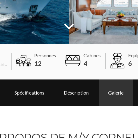
Personnes
Cabines
Equi
12
4
6
5 ft.
Spécifications
Déscription
Galerie
 PROPOS DE M/Y CORNEL