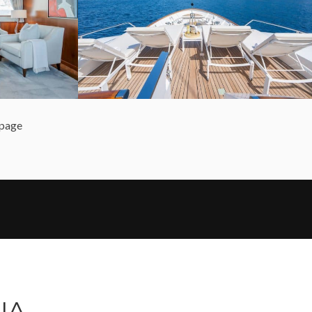
page
IA