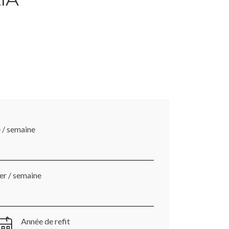
é / semaine
ver / semaine
Année de refit