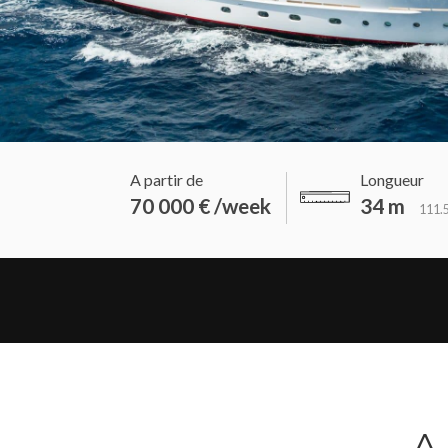
A partir de
Longueur
70 000 € /week
34 m
111.5
A