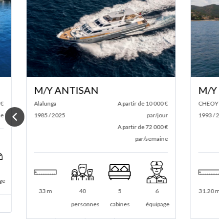
M/Y ANTISAN
M/Y EVA
Alalunga
A partir de 10 000 €
CHEOY LEE
1985 / 2025
par/jour
1993 / 2024
A partir de 72 000 €
par/semaine
33 m
40
5
6
31.20 m
personnes
cabines
équipage