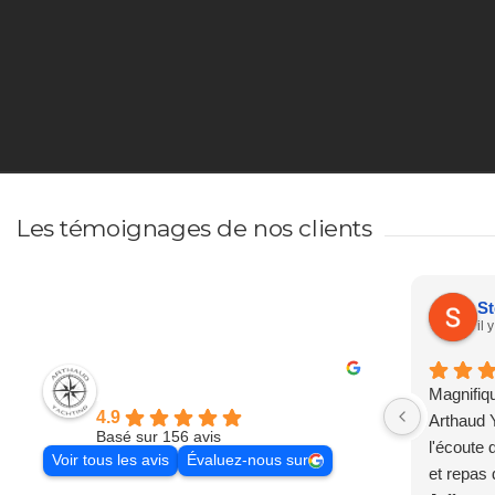
Les témoignages de nos clients
St
il 
Excellent
Magnifiq
Arthaud Yachting
4.9
Arthaud Y
Basé sur 156 avis
l'écoute 
Voir tous les avis
Évaluez-nous sur
et repas 