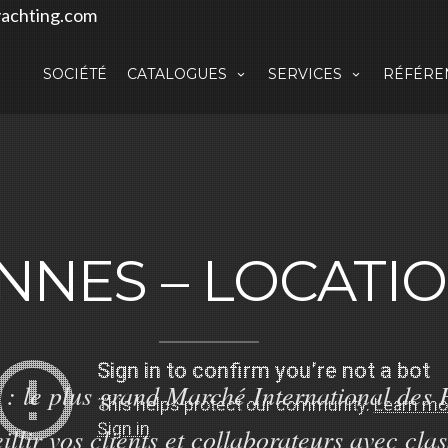
achting.com
SOCIÉTÉ
CATALOGUES
SERVICES
RÉFÉRE
NNES – LOCATI
: le plus grand Marché International des P
illir vos clients et collaborateurs avec clas