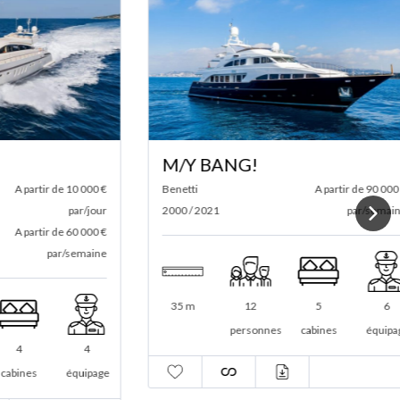
M/Y BANG!
rtir de 10 000 €
Benetti
A partir de 90 000 €
par/jour
2000 / 2021
par/semaine
rtir de 60 000 €
par/semaine
35 m
12
5
6
personnes
cabines
équipage
4
s
équipage