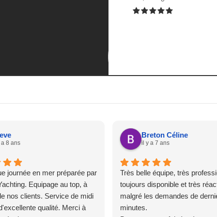
eve
Breton Céline
y a 8 ans
il y a 7 ans
ue journée en mer préparée par
Très belle équipe, très professi
achting. Equipage au top, à
toujours disponible et très réac
de nos clients. Service de midi
malgré les demandes de derni
d'excellente qualité. Merci à
minutes.