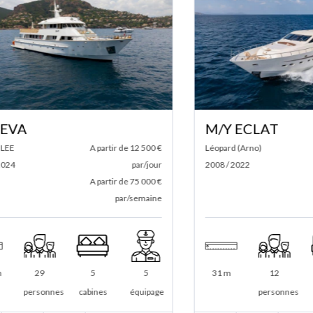
M/Y ECLAT
A partir de 12 500 €
Léopard (Arno)
A pa
par/jour
2008 / 2022
A partir de 75 000 €
A pa
par/semaine
29
5
5
31 m
12
4
personnes
cabines
équipage
personnes
cabine