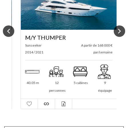
M/Y THUMPER
 €
Sunseeker
A partir de 168 000 €
S
ne
2014 / 2021
par/semaine
2
40.05 m
12
5 cabines
9
ge
personnes
équipage