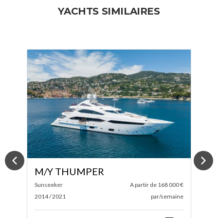
YACHTS SIMILAIRES
M/Y TINY WAVE
 €
Sanlorenzo
A partir de 100 000 €
S
ne
2019
par/semaine
2