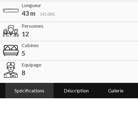
Longueur
43 m
141.08 ft.
Personnes
12
Cabines
5
Equipage
8
Spécifications
Déscription
Galerie