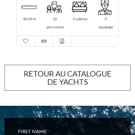
34.1 m
12
5 cabines
6
ge
personnes
équipage
RETOUR AU CATALOGUE
DE YACHTS
FIRST NAME
*