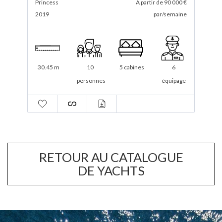
 €
Princess
A partir de 70 000 €
S
ne
2023
par/semaine
2
25.18 m
12
5 cabines
4
ge
personnes
équipage
RETOUR AU CATALOGUE
DE YACHTS