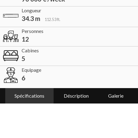
Longueur
34.3 m
112.53 ft.
Personnes
12
Cabines
5
Equipage
6
Spécifications
Déscription
Galerie