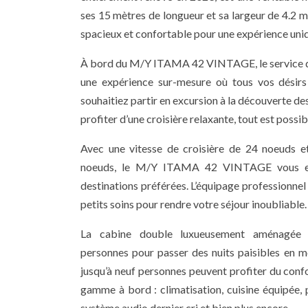
ses 15 mètres de longueur et sa largeur de 4.2 m
spacieux et confortable pour une expérience uni
À bord du M/Y ITAMA 42 VINTAGE, le service du
une expérience sur-mesure où tous vos désirs
souhaitiez partir en excursion à la découverte d
profiter d’une croisière relaxante, tout est possi
Avec une vitesse de croisière de 24 noeuds e
noeuds, le M/Y ITAMA 42 VINTAGE vous e
destinations préférées. L’équipage professionn
petits soins pour rendre votre séjour inoubliable.
La cabine double luxueusement aménagée pe
personnes pour passer des nuits paisibles en me
jusqu’à neuf personnes peuvent profiter du conf
gamme à bord : climatisation, cuisine équipée,
système audio dernier cri et bien plus encore.