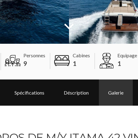
Personnes
Cabines
Equipage
9
1
1
Spécifications
Déscription
Galerie
POS DE M/Y ITAMA 42 V