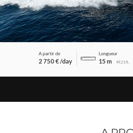
A partir de
Longueur
2 750 € /day
15 m
49.21 ft.
A PRO