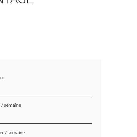
our
é / semaine
ver / semaine