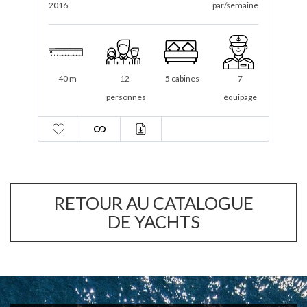
ne
2012 / 2021
par/semaine
2
34.6 m
12
4 cabines
6
ge
personnes
équipage
RETOUR AU CATALOGUE
DE YACHTS