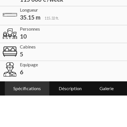
Longueur
35.15 m
115.32 ft.
Personnes
10
Cabines
5
Equipage
6
Spécifications
Déscription
Galerie