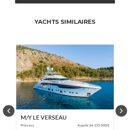
YACHTS SIMILAIRES
M/Y ONLY NOW
 €
Tansu
A partir de 85 000 €
I