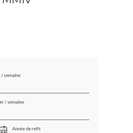
é / semaine
ver / semaine
Année de refit