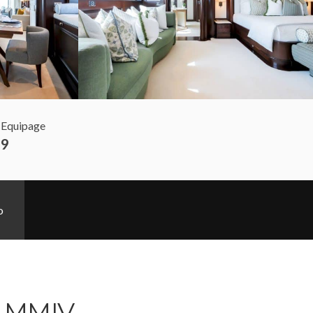
Equipage
9
o
 MMIV