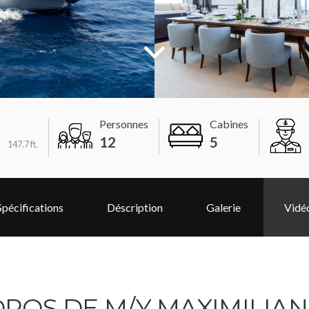
Personnes
Cabines
m
12
5
147.7 ft.
Spécifications
Déscription
Galerie
Vidé
OPOS DE M/Y MAXIMILIAN