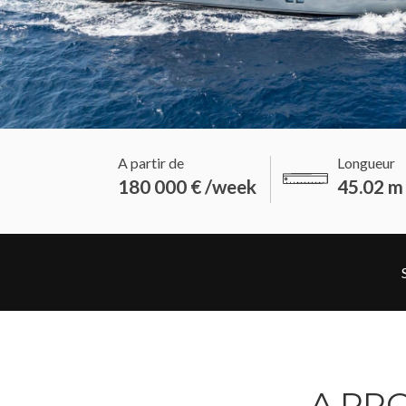
A partir de
Longueur
180 000 € /week
45.02 
A PR