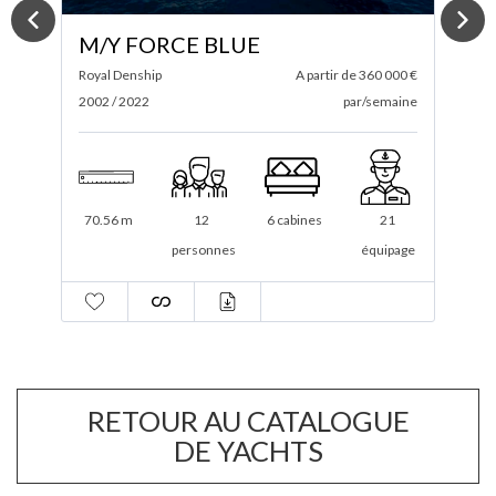
M/Y FIREBIRD
 €
Feadship
A partir de $ 575 000
I
ne
2007 / 2021
par/semaine
2
69.40 m
12
6 cabines
19
ge
personnes
équipage
RETOUR AU CATALOGUE
DE YACHTS