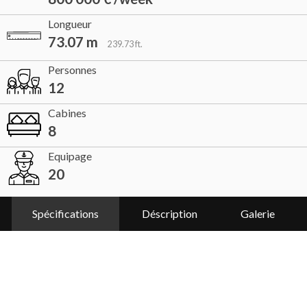
Longueur
73.07 m
239.73 ft.
Personnes
12
Cabines
8
Equipage
20
Spécifications
Déscription
Galerie