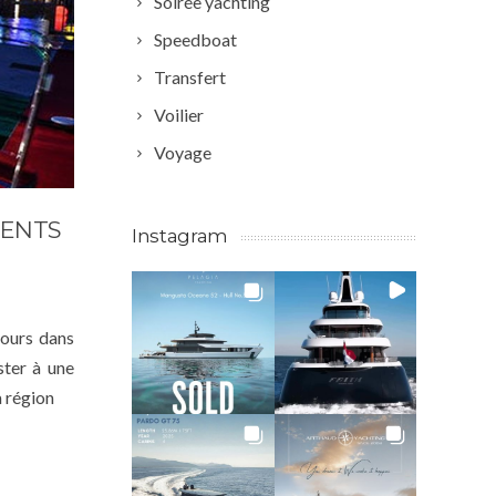
Soirée yachting
Speedboat
Transfert
Voilier
Voyage
MENTS
Instagram
jours dans
ster à une
a région