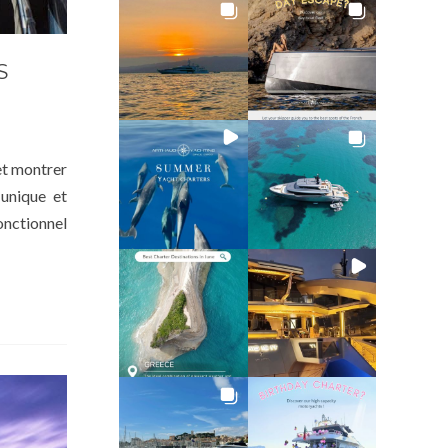
S
et montrer
unique et
onctionnel