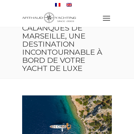
Accueil
Croisière
Voyage
Calanques de Marseille, une destination
incontournable à bord de votre yacht de luxe
CALANQUES DE
MARSEILLE, UNE
DESTINATION
INCONTOURNABLE À
BORD DE VOTRE
YACHT DE LUXE