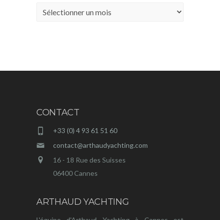
Archives
CONTACT
+33 (0) 4 93 61 51 60
contact@arthaudyachting.com
16 - 18 Rue des Suisses
06400 Cannes
ARTHAUD YACHTING
L'équipe d'Arthaud Yachting à Cannes est