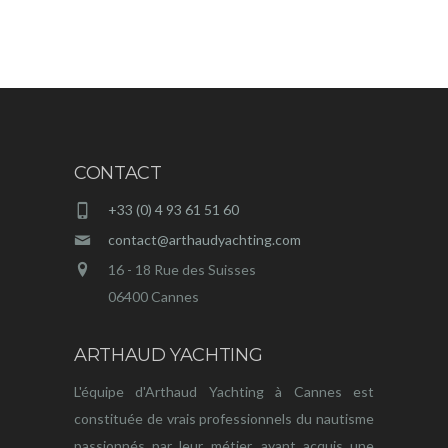
CONTACT
+33 (0) 4 93 61 51 60
contact@arthaudyachting.com
16 - 18 Rue des Suisses
06400 Cannes
ARTHAUD YACHTING
L'équipe d'Arthaud Yachting à Cannes est
constituée de vrais professionnels du nautisme
passionnés par leur métier, ayant acquis une