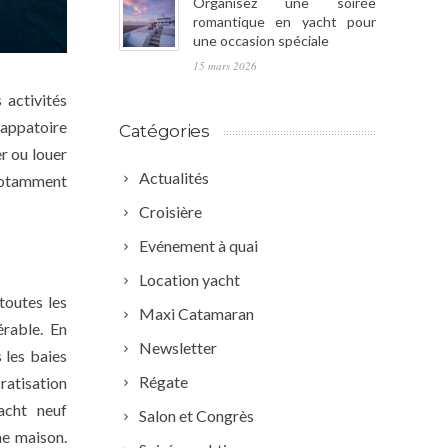
Organisez une soirée
romantique en yacht pour
une occasion spéciale
15 mars 2026
 activités
happatoire
Catégories
r ou louer
Actualités
 notamment
Croisière
Evénement à quai
Location yacht
toutes les
Maxi Catamaran
érable. En
Newsletter
 les baies
Régate
ratisation
yacht neuf
Salon et Congrès
ne maison.