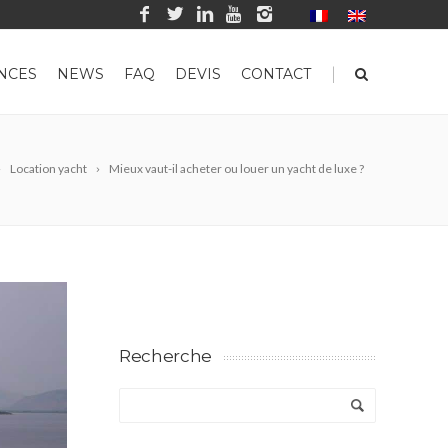
|
NCES
NEWS
FAQ
DEVIS
CONTACT
Location yacht
Mieux vaut-il acheter ou louer un yacht de luxe ?
Recherche