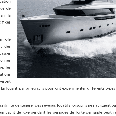
cation
que de
an, la
s fixes
n rôle
nt des
 passer
ionnés
e, les
ations
veront
 En louant, par ailleurs, ils pourront expérimenter différents type
ssibilité de générer des revenus locatifs lorsqu’ils ne naviguent pa
 un yacht
de luxe pendant les périodes de forte demande peut r