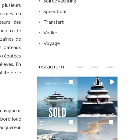
Soirée yachting
plusieurs
Speedboat
formes en
Transfert
teurs des
ion reste
Voilier
izaines de
Voyage
es bateaux
s réputées
élevés. En
Instagram
lité de le
naviguent
’abord
loué
 acquéreur