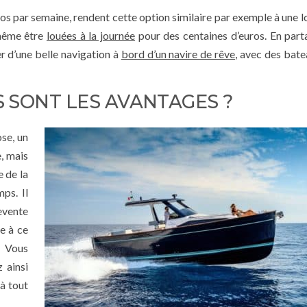
uros par semaine, rendent cette option similaire par exemple à une 
même être
louées à la journée
pour des centaines d’euros. En part
er d’une belle navigation à
bord d’un navire de rêve
, avec des bate
S SONT LES AVANTAGES ?
se, un
, mais
e de la
mps. Il
evente
re à ce
. Vous
z ainsi
à tout