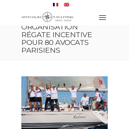
Accueil
Régate
Organisation régate incentive pour 80 avocats
Parisiens
ORGANISATION
RÉGATE INCENTIVE
POUR 80 AVOCATS
PARISIENS