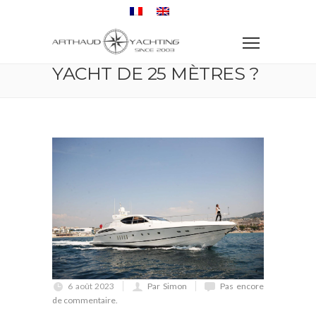
Accueil
Speedboat
Actualités
Quel est le prix d’un yacht de 25 mètres ?
QUEL EST LE PRIX D’UN
YACHT DE 25 MÈTRES ?
6 août 2023
Par Simon
Pas encore
de commentaire.