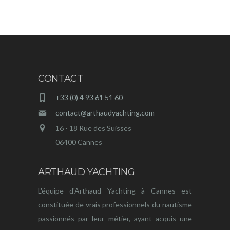
CONTACT
+33 (0) 4 93 61 51 60
contact@arthaudyachting.com
16 - 18 Rue des Suisses
06400 Cannes
ARTHAUD YACHTING
L'équipe d'Arthaud Yachting à Cannes est
constituée de vrais professionnels du nautisme
passionnés par leur métier, ayant acquis une