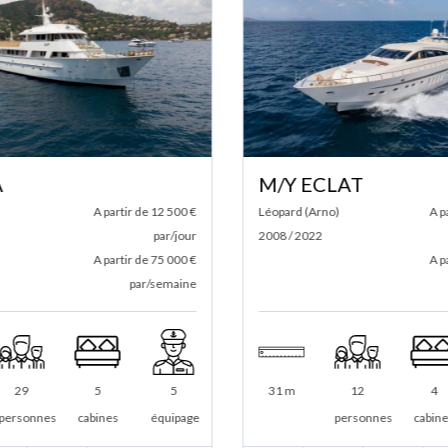
M/Y ECLAT
A partir de 12 500 €
Léopard (Arno)
A pa
par/jour
2008 / 2022
A partir de 75 000 €
A pa
par/semaine
29
5
5
31 m
12
4
personnes
cabines
équipage
personnes
cabine