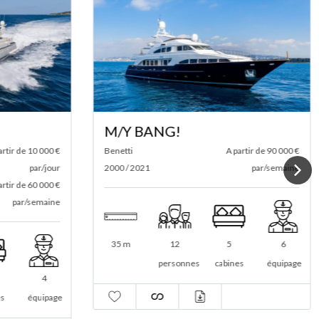
M/Y BANG!
rtir de 10 000 €
Benetti
A partir de 90 000 €
par/jour
2000 / 2021
par/semaine
rtir de 60 000 €
par/semaine
35 m
12
5
6
personnes
cabines
équipage
4
s
équipage