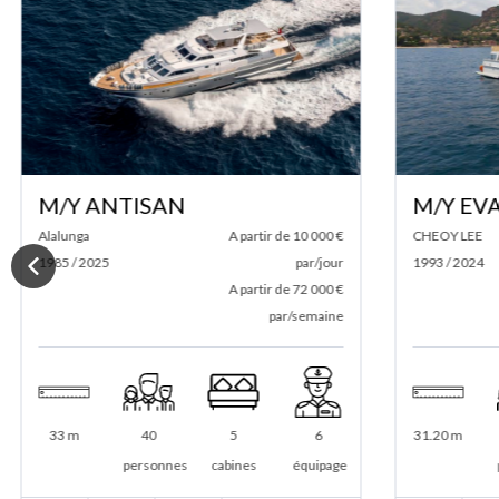
M/Y ANTISAN
M/Y EVA
Alalunga
A partir de 10 000 €
CHEOY LEE
1985 / 2025
par/jour
1993 / 2024
A partir de 72 000 €
par/semaine
33 m
40
5
6
31.20 m
personnes
cabines
équipage