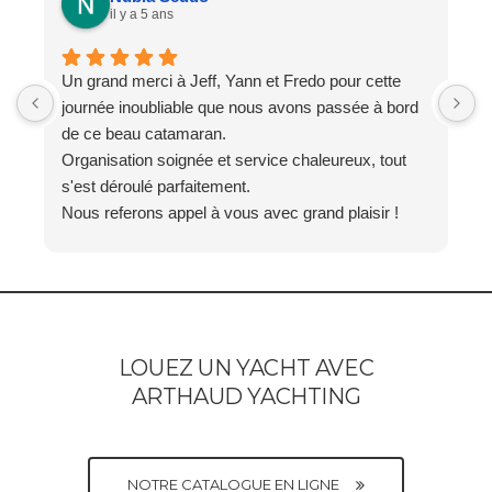
il y a 5 ans
Un grand merci à Jeff, Yann et Fredo pour cette
J
journée inoubliable que nous avons passée à bord
é
de ce beau catamaran.
J
Organisation soignée et service chaleureux, tout
p
s'est déroulé parfaitement.
d
Nous referons appel à vous avec grand plaisir !
LOUEZ UN YACHT AVEC
ARTHAUD YACHTING
NOTRE CATALOGUE EN LIGNE