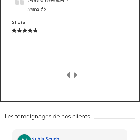
Je recommande vivement Arthaud Yachting –
grand choix de yachts, excellent service, réponse
toujours rapide. Un merci spécial à Jeff et Hugo pour leur
excellent travail!
Zoya Stafienko
AMA Selections
Les témoignages de nos clients
Nubia Scudo