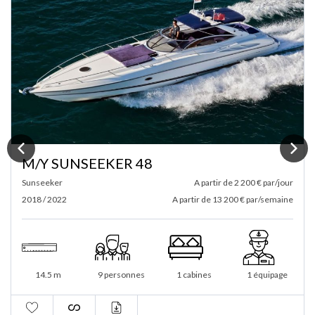
M/Y LEADER 46
Jeanneau
A partir de 2 900 € par/jour
2018 / 2023
A partir de 20 300 € par/semaine
14.5 m
10 personnes
2 cabines
1 équipage