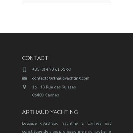
CONTACT
+33 (0) 4 93 61 51 60
contact@arthaudyachting.com
16 - 18 Rue des Suisses
06400 Cannes
ARTHAUD YACHTING
L'équipe d'Arthaud Yachting à Cannes est
constituée de vrais professionnels du nautisme