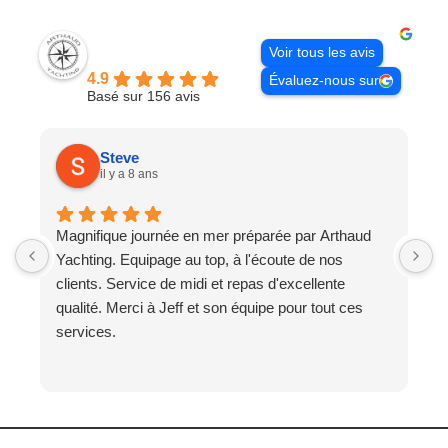
Excellent
Voir tous les avis
Arthaud Yachting
4.9
Évaluez-nous sur
Basé sur 156 avis
Steve
il y a 8 ans
Magnifique journée en mer préparée par Arthaud
T
Yachting. Equipage au top, à l'écoute de nos
d
clients. Service de midi et repas d'excellente
d
qualité. Merci à Jeff et son équipe pour tout ces
B
services.
M