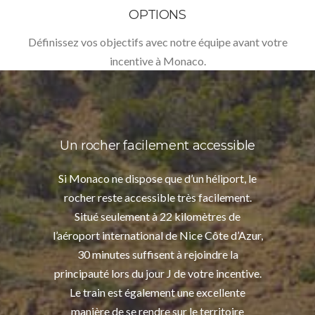
OPTIONS
Définissez vos objectifs avec notre équipe avant votre
incentive à Monaco.
Un rocher facilement accessible
Si Monaco ne dispose que d’un héliport, le
rocher reste accessible très facilement.
Situé seulement à 22 kilomètres de
l’aéroport international de Nice Côte d’Azur,
30 minutes suffisent à rejoindre la
principauté lors du jour J de votre incentive.
Le train est également une excellente
manière de se rendre sur le territoire