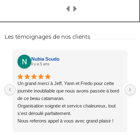
Les témoignages de nos clients
Nubia Scudo
il y a 5 ans
Un grand merci à Jeff, Yann et Fredo pour cette
J
journée inoubliable que nous avons passée à bord
é
de ce beau catamaran.
J
Organisation soignée et service chaleureux, tout
p
s'est déroulé parfaitement.
d
Nous referons appel à vous avec grand plaisir !