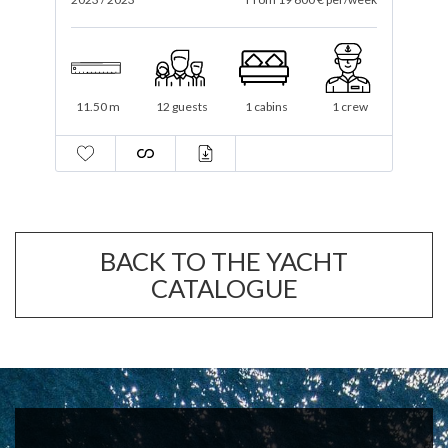
16 m
12 guests
3 cabins
2 crew
BACK TO THE YACHT
CATALOGUE