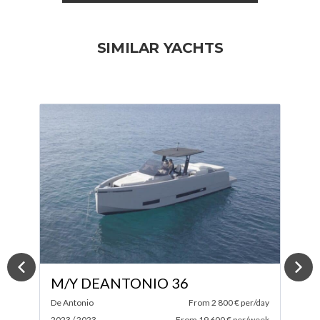
SIMILAR YACHTS
M/Y ABSOLUTE 52 FLY
ay
Absolute
From 4 200 € per/day
A
ek
2024 / 2025
From 29 400 € per/week
2