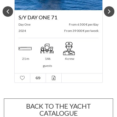
S/Y GALATHEA 65
ay
Fountaine Pajot
From 4 300 € per/day
D
ek
2009 / 2021
From 30 100 € per/week
2
19.91 m
20 guests
5 cabins
2 crew
BACK TO THE YACHT
CATALOGUE