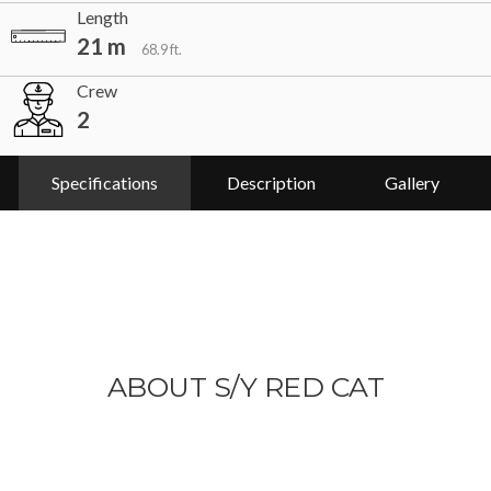
Length
21 m
68.9 ft.
Crew
2
Specifications
Description
Gallery
ABOUT S/Y RED CAT