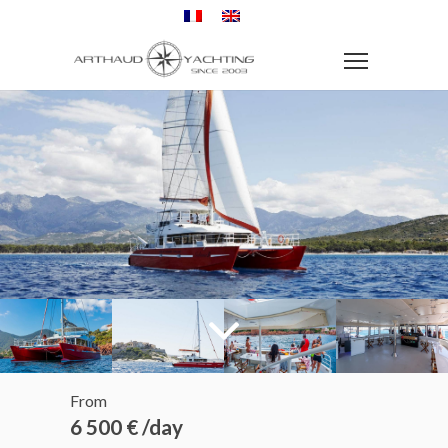
From
6 500 € /day